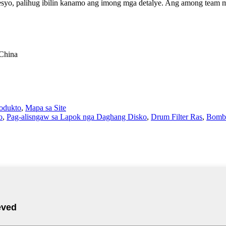
syo, palihug ibilin kanamo ang imong mga detalye. Ang among team m
 China
rodukto
,
Mapa sa Site
o
,
Pag-alisngaw sa Lapok nga Daghang Disko
,
Drum Filter Ras
,
Bomba