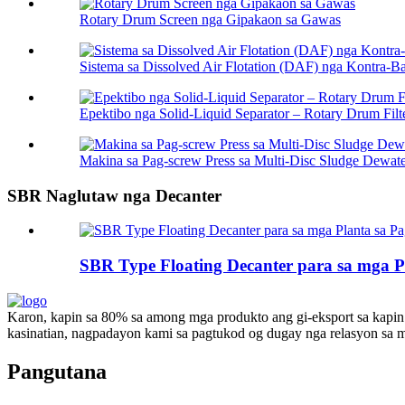
Rotary Drum Screen nga Gipakaon sa Gawas
Sistema sa Dissolved Air Flotation (DAF) nga Kontra-Bar
Epektibo nga Solid-Liquid Separator – Rotary Drum Filte
Makina sa Pag-screw Press sa Multi-Disc Sludge Dewate
SBR Naglutaw nga Decanter
SBR Type Floating Decanter para sa mga P
Karon, kapin sa 80% sa among mga produkto ang gi-eksport sa kapin 
kasinatian, nagpadayon kami sa pagtukod og dugay nga relasyon sa m
Pangutana