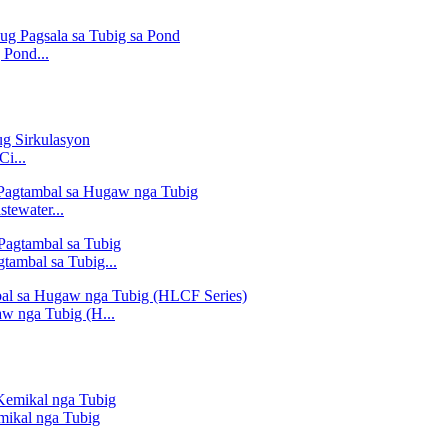
 Pond...
i...
tewater...
tambal sa Tubig...
aw nga Tubig (H...
mikal nga Tubig