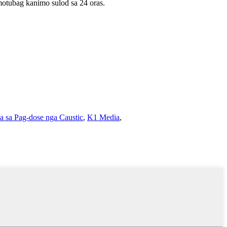
otubag kanimo sulod sa 24 oras.
 sa Pag-dose nga Caustic
,
K1 Media
,