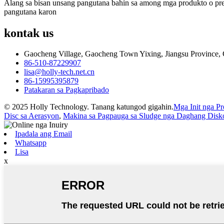
Alang sa bisan unsang pangutana bahin sa among mga produkto o pre
pangutana karon
kontak
us
Gaocheng Village, Gaocheng Town Yixing, Jiangsu Province,
86-510-87229907
lisa@holly-tech.net.cn
86-15995395879
Patakaran sa Pagkapribado
© 2025 Holly Technology. Tanang katungod gigahin.
Mga Init nga P
Disc sa Aerasyon
,
Makina sa Pagpauga sa Sludge nga Daghang Disk
Ipadala ang Email
Whatsapp
Lisa
x