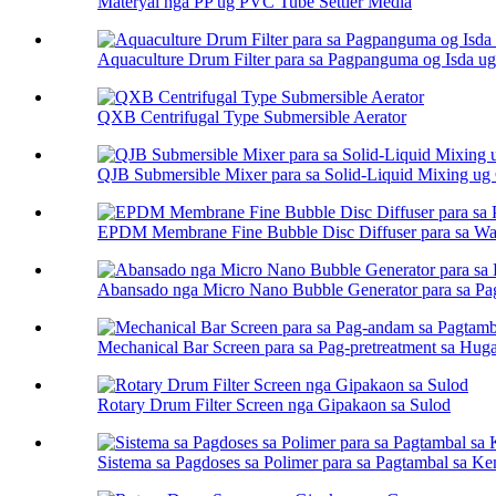
Materyal nga PP ug PVC Tube Settler Media
Aquaculture Drum Filter para sa Pagpanguma og Isda ug
QXB Centrifugal Type Submersible Aerator
QJB Submersible Mixer para sa Solid-Liquid Mixing ug C
EPDM Membrane Fine Bubble Disc Diffuser para sa Was
Abansado nga Micro Nano Bubble Generator para sa Pag
Mechanical Bar Screen para sa Pag-pretreatment sa Hug
Rotary Drum Filter Screen nga Gipakaon sa Sulod
Sistema sa Pagdoses sa Polimer para sa Pagtambal sa Ke