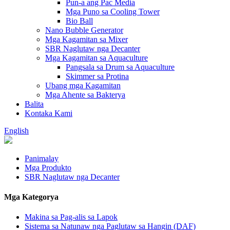
Pun-a ang Pac Media
Mga Puno sa Cooling Tower
Bio Ball
Nano Bubble Generator
Mga Kagamitan sa Mixer
SBR Naglutaw nga Decanter
Mga Kagamitan sa Aquaculture
Pangsala sa Drum sa Aquaculture
Skimmer sa Protina
Ubang mga Kagamitan
Mga Ahente sa Bakterya
Balita
Kontaka Kami
English
Panimalay
Mga Produkto
SBR Naglutaw nga Decanter
Mga Kategorya
Makina sa Pag-alis sa Lapok
Sistema sa Natunaw nga Paglutaw sa Hangin (DAF)