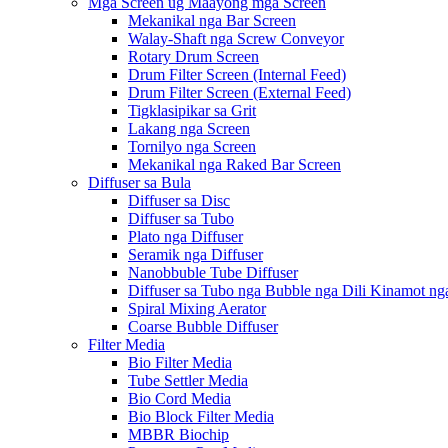
Mga Screen ug Maayong mga Screen
Mekanikal nga Bar Screen
Walay-Shaft nga Screw Conveyor
Rotary Drum Screen
Drum Filter Screen (Internal Feed)
Drum Filter Screen (External Feed)
Tigklasipikar sa Grit
Lakang nga Screen
Tornilyo nga Screen
Mekanikal nga Raked Bar Screen
Diffuser sa Bula
Diffuser sa Disc
Diffuser sa Tubo
Plato nga Diffuser
Seramik nga Diffuser
Nanobbuble Tube Diffuser
Diffuser sa Tubo nga Bubble nga Dili Kinamot ng
Spiral Mixing Aerator
Coarse Bubble Diffuser
Filter Media
Bio Filter Media
Tube Settler Media
Bio Cord Media
Bio Block Filter Media
MBBR Biochip