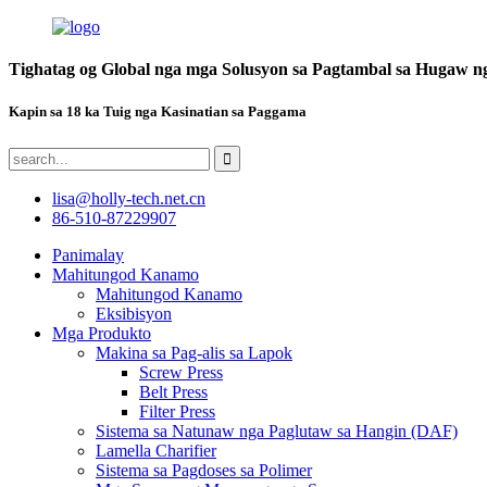
Tighatag og Global nga mga Solusyon sa Pagtambal sa Hugaw n
Kapin sa 18 ka Tuig nga Kasinatian sa Paggama
lisa@holly-tech.net.cn
86-510-87229907
Panimalay
Mahitungod Kanamo
Mahitungod Kanamo
Eksibisyon
Mga Produkto
Makina sa Pag-alis sa Lapok
Screw Press
Belt Press
Filter Press
Sistema sa Natunaw nga Paglutaw sa Hangin (DAF)
Lamella Charifier
Sistema sa Pagdoses sa Polimer