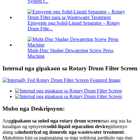
System f...
Episyente nga Solid-Liquid Separator – Rotary
Drum Filte...
Multi-Disc Sludge Dewatering Screw Press
Machine
Internal nga gipakaon sa Rotary Drum Filter Screen
Mubo nga Deskripsyon:
Ang
gipakaon sa sulod nga rotary drum screen
mao ang usa ka
kasaligan ug episyente
solid-liquid separation device
gidisenyo
alang sa
industriyal ug domestic nga wastewater treatment
.
Makahimo kini sa pagtangtang sa mga solidong partikulo nga mas