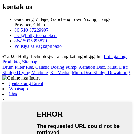
kontak
us
Gaocheng Village, Gaocheng Town Yixing, Jiangsu
Province, China
86-510-87229907
lisa@holly-tech.net.cn
86-15995395879
Polisiya sa Pagkapribado
© 2025 Holly Technology. Tanang katungod gigahin.
Init nga mga
Produkto
,
Sitemap
Drum Filter Ras
,
Caustic Dosing Pump
,
Aeration Disc
,
Multi-Disc
Sludge Drying Machine
,
K1 Media
,
Multi-Disc Sludge Dewatering
,
Ipadala ang Email
Whatsapp
Lisa
x