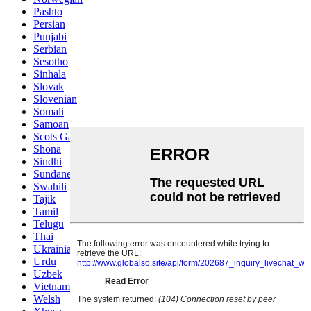
Pashto
Persian
Punjabi
Serbian
Sesotho
Sinhala
Slovak
Slovenian
Somali
Samoan
Scots Gaelic
Shona
Sindhi
Sundanese
Swahili
Tajik
Tamil
Telugu
Thai
Ukrainian
Urdu
Uzbek
Vietnamese
Welsh