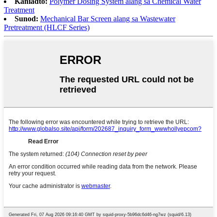
Kaniadto:
Polymer Dosing System alang sa Chemical Water
Treatment
Sunod:
Mechanical Bar Screen alang sa Wastewater
Pretreatment (HLCF Series)