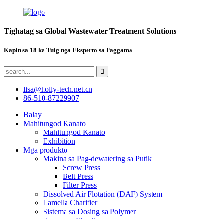
Tighatag sa Global Wastewater Treatment Solutions
Kapin sa 18 ka Tuig nga Eksperto sa Paggama
lisa@holly-tech.net.cn
86-510-87229907
Balay
Mahitungod Kanato
Mahitungod Kanato
Exhibition
Mga produkto
Makina sa Pag-dewatering sa Putik
Screw Press
Belt Press
Filter Press
Dissolved Air Flotation (DAF) System
Lamella Charifier
Sistema sa Dosing sa Polymer