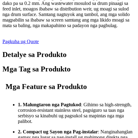
dako pa sa 0.2 mm. Ang wastewater mosulod sa drum pinaagi sa
feed inlet, moagos ibabaw sa distribution weir, ug moagi sa sulod
nga drum surface. Samtang nagtuyok ang tambol, ang mga solido
magpabilin sa ibabaw sa screen samtang ang mga likido moagi sa
mata sa baling, nga makapahimo sa padayon nga pagbulag.
Pagkuha ug Quote
Detalye sa Produkto
Mga Tag sa Produkto
Mga Feature sa Produkto
1. Malungtaron nga Pagtukod
: Gihimo sa high-strength,
corrosion-resistant stainless steel, pagsiguro sa taas nga
serbisyo sa kinabuhi ug pagsukol sa mapintas nga mga
palibot.
2. Compact ug Sayon nga Pag-instalar
: Nanginahanglan
gamay nga lugar sa pag-install ug mahimong direkta nga