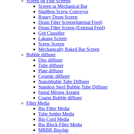
Screen ug Fine Screens
Screen sa Mechanical Bar
Shaftless Screw Conveyor
Rotary Drum Screen
Drum Filter Screen(Internal Feed)
Drum Filter Screen (External Feed)
Grit Classifier
Lakang Screen
Screw Screen
Mechanically Raked Bar Screen
Bubble diffuser
Disc diffuser
Tube diffuser
Plate diffuser
Ceramic diffuser
Nanobbuble Tube Diffuser
Stainless Steel Bubble Tube Diffuser
Spiral Mixing Aerator
Coarse Bubble diffuser
Filter Media
Bio Filter Media
Tube Settler Media
Bio Cord Media
Bio Block Filter Media
MBBR Biochip