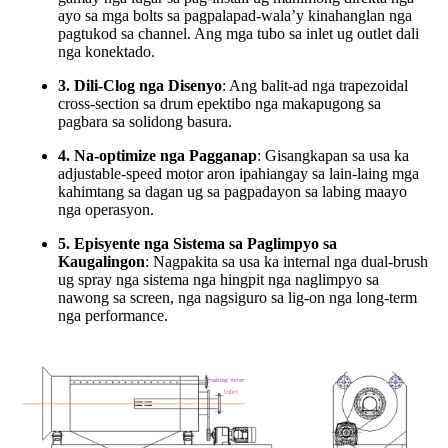
ayo sa mga bolts sa pagpalapad-wala’y kinahanglan nga
pagtukod sa channel. Ang mga tubo sa inlet ug outlet dali
nga konektado.
3. Dili-Clog nga Disenyo
: Ang balit-ad nga trapezoidal
cross-section sa drum epektibo nga makapugong sa
pagbara sa solidong basura.
4. Na-optimize nga Pagganap
: Gisangkapan sa usa ka
adjustable-speed motor aron ipahiangay sa lain-laing mga
kahimtang sa dagan ug sa pagpadayon sa labing maayo
nga operasyon.
5. Episyente nga Sistema sa Paglimpyo sa
Kaugalingon
: Nagpakita sa usa ka internal nga dual-brush
ug spray nga sistema nga hingpit nga naglimpyo sa
nawong sa screen, nga nagsiguro sa lig-on nga long-term
nga performance.