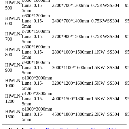
φ500*1000mm
HlWLN-
Luna: 0.15-
2200*700*1300mm
0.75KW
SS304
9
500
5mm
φ600*1200mm
HlWLN-
Luna: 0.15-
2400*700*1400mm
0.75KW
SS304
9
600
5mm
φ700*1500mm
HlWLN-
Luna: 0.15-
2700*900*1500mm
0.75KW
SS304
9
700
5mm
φ800*1600mm
HlWLN-
Luna: 0.15-
2800*1000*1500mm
1.1KW
SS304
9
800
5mm
φ900*1800mm
HlWLN-
Luna: 0.15-
3000*1100*1600mm
1.5KW
SS304
9
900
5mm
φ1000*2000mm
HlWLN-
Luna: 0.15-
3200*1200*1600mm
1.5KW
SS304
9
1000
5mm
φ1200*2800mm
HlWLN-
Luna: 0.15-
4000*1500*1800mm
1.5KW
SS304
9
1200
5mm
φ1000*3000mm
HlWLN-
Luna: 0.15-
4500*1800*1800mm
2.2KW
SS304
9
1500
5mm