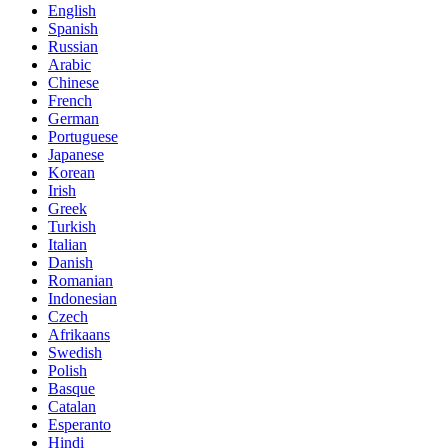
English
Spanish
Russian
Arabic
Chinese
French
German
Portuguese
Japanese
Korean
Irish
Greek
Turkish
Italian
Danish
Romanian
Indonesian
Czech
Afrikaans
Swedish
Polish
Basque
Catalan
Esperanto
Hindi