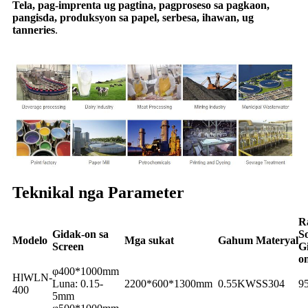
Tela, pag-imprenta ug pagtina, pagproseso sa pagkaon,
pangisda, produksyon sa papel, serbesa, ihawan, ug
tanneries
.
Teknikal nga Parameter
R
Gidak-on sa
So
Modelo
Mga sukat
Gahum
Materyal
Screen
G
o
φ400*1000mm
HlWLN-
Luna: 0.15-
2200*600*1300mm
0.55KW
SS304
9
400
5mm