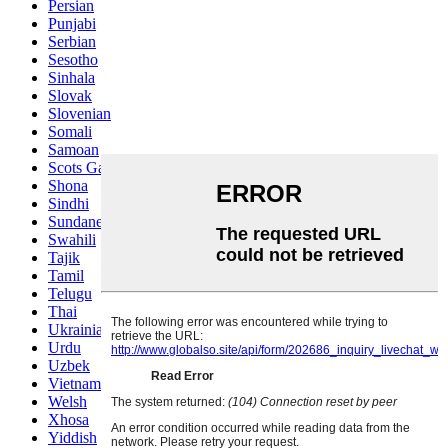
Persian
Punjabi
Serbian
Sesotho
Sinhala
Slovak
Slovenian
Somali
Samoan
Scots Gaelic
Shona
Sindhi
Sundanese
Swahili
Tajik
Tamil
Telugu
Thai
Ukrainian
Urdu
Uzbek
Vietnamese
Welsh
Xhosa
Yiddish