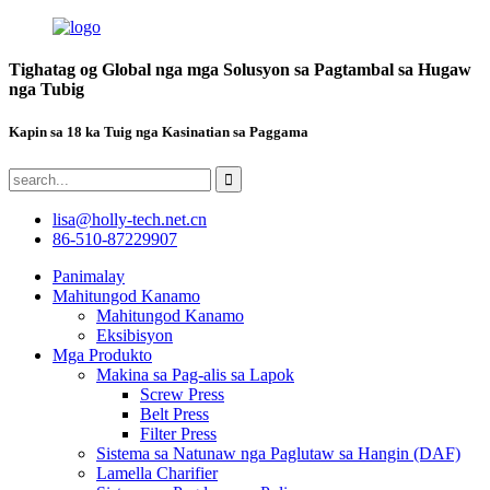
Tighatag og Global nga mga Solusyon sa Pagtambal sa Hugaw
nga Tubig
Kapin sa 18 ka Tuig nga Kasinatian sa Paggama
lisa@holly-tech.net.cn
86-510-87229907
Panimalay
Mahitungod Kanamo
Mahitungod Kanamo
Eksibisyon
Mga Produkto
Makina sa Pag-alis sa Lapok
Screw Press
Belt Press
Filter Press
Sistema sa Natunaw nga Paglutaw sa Hangin (DAF)
Lamella Charifier