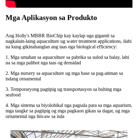
Mga Aplikasyon sa Produkto
Ang Holly's MBBR BioChip kay kaylap nga gigamit sa
nagkalain-laing aquaculture ug water treatment applications, ilabi
na kung gikinahanglan ang taas nga biological efficiency:
1. Mga umahan sa aquaculture sa pabrika sa sulod sa balay, labi
na sa mga palibot nga taas og densidad
2. Mga nursery sa aquaculture ug mga base sa pag-atiman sa
isdang ornamental
3. Temporaryong pagtipig ug transportasyon sa buhing mga
seafood
4. Mga sistema sa biyolohikal nga pagsala para sa mga aquarium,
mga tangke sa pagtipig og mga pagkaon gikan sa dagat, ug mga
ornamental nga lim-aw sa isda