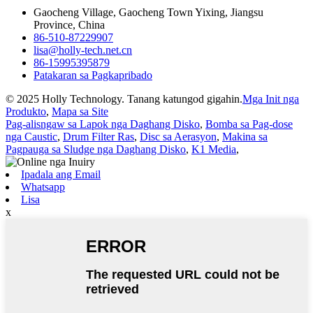
Gaocheng Village, Gaocheng Town Yixing, Jiangsu
Province, China
86-510-87229907
lisa@holly-tech.net.cn
86-15995395879
Patakaran sa Pagkapribado
© 2025 Holly Technology. Tanang katungod gigahin.
Mga Init nga
Produkto
,
Mapa sa Site
Pag-alisngaw sa Lapok nga Daghang Disko
,
Bomba sa Pag-dose
nga Caustic
,
Drum Filter Ras
,
Disc sa Aerasyon
,
Makina sa
Pagpauga sa Sludge nga Daghang Disko
,
K1 Media
,
Ipadala ang Email
Whatsapp
Lisa
x