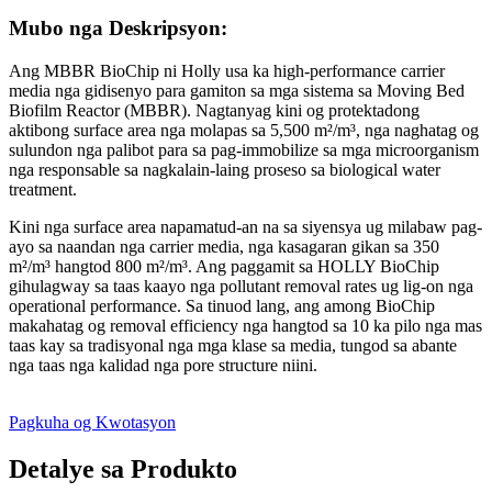
Mubo nga Deskripsyon:
Ang MBBR BioChip ni Holly usa ka high-performance carrier
media nga gidisenyo para gamiton sa mga sistema sa Moving Bed
Biofilm Reactor (MBBR). Nagtanyag kini og protektadong
aktibong surface area nga molapas sa 5,500 m²/m³, nga naghatag og
sulundon nga palibot para sa pag-immobilize sa mga microorganism
nga responsable sa nagkalain-laing proseso sa biological water
treatment.
Kini nga surface area napamatud-an na sa siyensya ug milabaw pag-
ayo sa naandan nga carrier media, nga kasagaran gikan sa 350
m²/m³ hangtod 800 m²/m³. Ang paggamit sa HOLLY BioChip
gihulagway sa taas kaayo nga pollutant removal rates ug lig-on nga
operational performance. Sa tinuod lang, ang among BioChip
makahatag og removal efficiency nga hangtod sa 10 ka pilo nga mas
taas kay sa tradisyonal nga mga klase sa media, tungod sa abante
nga taas nga kalidad nga pore structure niini.
Pagkuha og Kwotasyon
Detalye sa Produkto