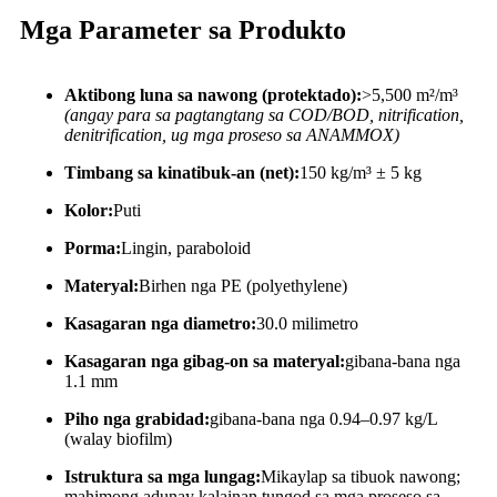
Mga Parameter sa Produkto
Aktibong luna sa nawong (protektado):
>5,500 m²/m³
(angay para sa pagtangtang sa COD/BOD, nitrification,
denitrification, ug mga proseso sa ANAMMOX)
Timbang sa kinatibuk-an (net):
150 kg/m³ ± 5 kg
Kolor:
Puti
Porma:
Lingin, paraboloid
Materyal:
Birhen nga PE (polyethylene)
Kasagaran nga diametro:
30.0 milimetro
Kasagaran nga gibag-on sa materyal:
gibana-bana nga
1.1 mm
Piho nga grabidad:
gibana-bana nga 0.94–0.97 kg/L
(walay biofilm)
Istruktura sa mga lungag:
Mikaylap sa tibuok nawong;
mahimong adunay kalainan tungod sa mga proseso sa