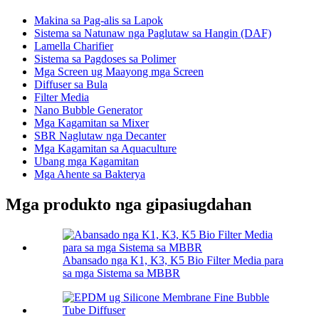
Makina sa Pag-alis sa Lapok
Sistema sa Natunaw nga Paglutaw sa Hangin (DAF)
Lamella Charifier
Sistema sa Pagdoses sa Polimer
Mga Screen ug Maayong mga Screen
Diffuser sa Bula
Filter Media
Nano Bubble Generator
Mga Kagamitan sa Mixer
SBR Naglutaw nga Decanter
Mga Kagamitan sa Aquaculture
Ubang mga Kagamitan
Mga Ahente sa Bakterya
Mga produkto nga gipasiugdahan
Abansado nga K1, K3, K5 Bio Filter Media para
sa mga Sistema sa MBBR