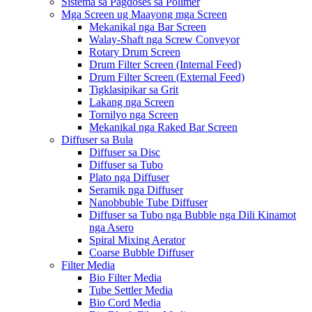
Sistema sa Pagdoses sa Polimer
Mga Screen ug Maayong mga Screen
Mekanikal nga Bar Screen
Walay-Shaft nga Screw Conveyor
Rotary Drum Screen
Drum Filter Screen (Internal Feed)
Drum Filter Screen (External Feed)
Tigklasipikar sa Grit
Lakang nga Screen
Tornilyo nga Screen
Mekanikal nga Raked Bar Screen
Diffuser sa Bula
Diffuser sa Disc
Diffuser sa Tubo
Plato nga Diffuser
Seramik nga Diffuser
Nanobbuble Tube Diffuser
Diffuser sa Tubo nga Bubble nga Dili Kinamot
nga Asero
Spiral Mixing Aerator
Coarse Bubble Diffuser
Filter Media
Bio Filter Media
Tube Settler Media
Bio Cord Media