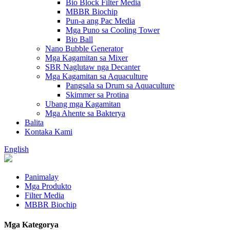
Bio Block Filter Media
MBBR Biochip
Pun-a ang Pac Media
Mga Puno sa Cooling Tower
Bio Ball
Nano Bubble Generator
Mga Kagamitan sa Mixer
SBR Naglutaw nga Decanter
Mga Kagamitan sa Aquaculture
Pangsala sa Drum sa Aquaculture
Skimmer sa Protina
Ubang mga Kagamitan
Mga Ahente sa Bakterya
Balita
Kontaka Kami
English
Panimalay
Mga Produkto
Filter Media
MBBR Biochip
Mga Kategorya