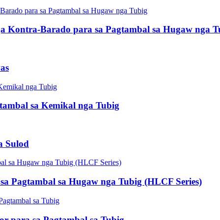
 nga Kontra-Barado para sa Pagtambal sa Hugaw nga T
as
gtambal sa Kemikal nga Tubig
a Sulod
 sa Pagtambal sa Hugaw nga Tubig (HLCF Series)
r para sa Pagtambal sa Tubig