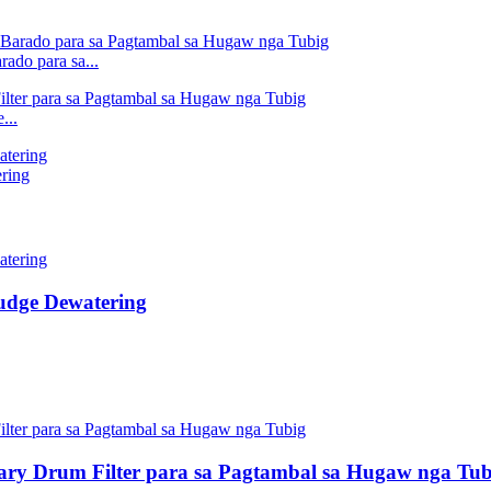
ado para sa...
...
ring
ludge Dewatering
tary Drum Filter para sa Pagtambal sa Hugaw nga Tub