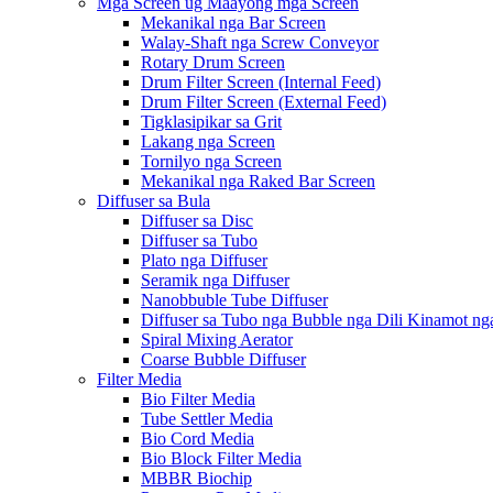
Mga Screen ug Maayong mga Screen
Mekanikal nga Bar Screen
Walay-Shaft nga Screw Conveyor
Rotary Drum Screen
Drum Filter Screen (Internal Feed)
Drum Filter Screen (External Feed)
Tigklasipikar sa Grit
Lakang nga Screen
Tornilyo nga Screen
Mekanikal nga Raked Bar Screen
Diffuser sa Bula
Diffuser sa Disc
Diffuser sa Tubo
Plato nga Diffuser
Seramik nga Diffuser
Nanobbuble Tube Diffuser
Diffuser sa Tubo nga Bubble nga Dili Kinamot ng
Spiral Mixing Aerator
Coarse Bubble Diffuser
Filter Media
Bio Filter Media
Tube Settler Media
Bio Cord Media
Bio Block Filter Media
MBBR Biochip