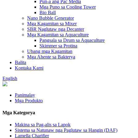
Pun-a ang Pac Media
Mga Puno sa Cooling Tower
Bio Ball
Nano Bubble Generator
Mga Kagamitan sa Mixer
SBR Naglutaw nga Decanter
Mga Kagamitan sa Aquaculture
Pangsala sa Drum sa Aquaculture
Skimmer sa Protina
Ubang mga Kagamitan
Mga Ahente sa Bakterya
Balita
Kontaka Kami
English
Panimalay
Mga Produkto
Mga Kategorya
Makina sa Pag-alis sa Lapok
Sistema sa Natunaw nga Paglutaw sa Hangin (DAF)
Lamella Charifier