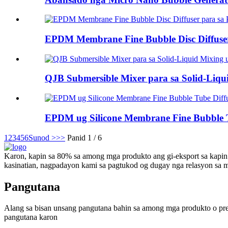
EPDM Membrane Fine Bubble Disc Diffuse
QJB Submersible Mixer para sa Solid-Liqu
EPDM ug Silicone Membrane Fine Bubble T
1
2
3
4
5
6
Sunod >
>>
Panid 1 / 6
Karon, kapin sa 80% sa among mga produkto ang gi-eksport sa kapin 
kasinatian, nagpadayon kami sa pagtukod og dugay nga relasyon sa m
Pangutana
Alang sa bisan unsang pangutana bahin sa among mga produkto o pre
pangutana karon