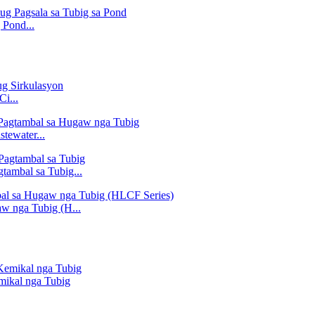
 Pond...
i...
tewater...
tambal sa Tubig...
aw nga Tubig (H...
mikal nga Tubig