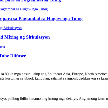
r para sa Pagtambal sa Hugaw nga Tubig
id Mixing ug Sirkulasyon
ube Diffuser
sa 80 ka mga nasud, lakip ang Southeast Asia, Europe, North America, 
ga kustomer sa tibuok kalibutan, salamat sa among dedikasyon sa kasal
syo, palihug ibilin kanamo ang imong mga detalye. Ang among team m