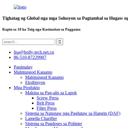
Tighatag og Global nga mga Solusyon sa Pagtambal sa Hugaw n
Kapin sa 18 ka Tuig nga Kasinatian sa Paggama
lisa@holly-tech.net.cn
86-510-87229907
Panimalay
Mahitungod Kanamo
Mahitungod Kanamo
Eksibisyon
Mga Produkto
Makina sa Pag-alis sa Lapok
Screw Press
Belt Press
Filter Press
Sistema sa Natunaw nga Paglutaw sa Hangin (DAF)
Lamella Charifier
Sistema sa Pagdoses sa Polimer