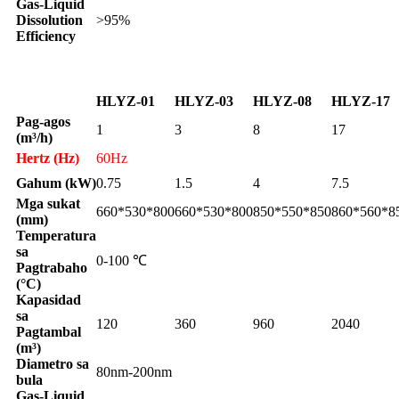
Gas-Liquid
Dissolution
>95%
Efficiency
HLYZ-01
HLYZ-03
HLYZ-08
HLYZ-17
Pag-agos
1
3
8
17
(m³/h)
Hertz (Hz)
60Hz
Gahum (kW)
0.75
1.5
4
7.5
Mga sukat
660*530*800
660*530*800
850*550*850
860*560*8
(mm)
Temperatura
sa
0-100 ℃
Pagtrabaho
(°C)
Kapasidad
sa
120
360
960
2040
Pagtambal
(m³)
Diametro sa
80nm-200nm
bula
Gas-Liquid