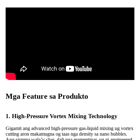
Mga Feature sa Produkto
1. High-Pressure Vortex Mixing Technology
Gigamit ang advanced high-pressure gas-liquid mixing ug vortex
cutting aron makamugna og taas nga density sa nano bubbles.
Ang sistema wala’y clog, dali nga mamentinar, ug gi-engineered