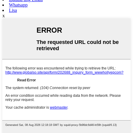
Whatsapp
Lisa
x