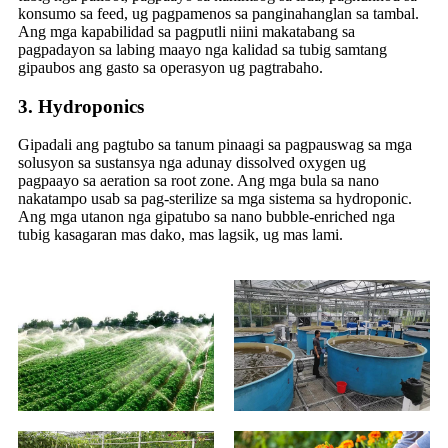
konsumo sa feed, ug pagpamenos sa panginahanglan sa tambal.
Ang mga kapabilidad sa pagputli niini makatabang sa
pagpadayon sa labing maayo nga kalidad sa tubig samtang
gipaubos ang gasto sa operasyon ug pagtrabaho.
3. Hydroponics
Gipadali ang pagtubo sa tanum pinaagi sa pagpauswag sa mga
solusyon sa sustansya nga adunay dissolved oxygen ug
pagpaayo sa aeration sa root zone. Ang mga bula sa nano
nakatampo usab sa pag-sterilize sa mga sistema sa hydroponic.
Ang mga utanon nga gipatubo sa nano bubble-enriched nga
tubig kasagaran mas dako, mas lagsik, ug mas lami.