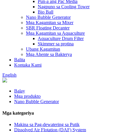
Pun-a ang Pac Media
Nagpuno sa Cooling Tower
Bio Ball
Nano Bubble Generator
Mga Kagamitan sa Mixer
SBR Floating Decanter
Mga Kagamitan sa Aquaculture
Aquaculture Drum Filter
Skimmer sa protina
Ubang Kagamitan
Mga Ahente sa Bakterya
Balita
Kontaka Kami
English
Balay
Mga produkto
Nano Bubble Generator
Mga kategoriya
Makina sa Pag-dewatering sa Putik
Dissolved Air Flotation (DAF) System