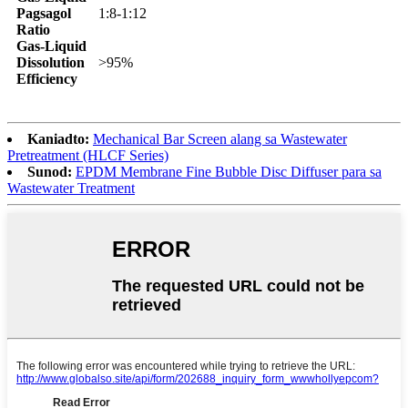
Pagsagol
1:8-1:12
Ratio
Gas-Liquid
Dissolution
>95%
Efficiency
Kaniadto:
Mechanical Bar Screen alang sa Wastewater
Pretreatment (HLCF Series)
Sunod:
EPDM Membrane Fine Bubble Disc Diffuser para sa
Wastewater Treatment