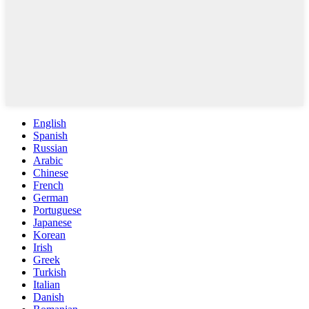
English
Spanish
Russian
Arabic
Chinese
French
German
Portuguese
Japanese
Korean
Irish
Greek
Turkish
Italian
Danish