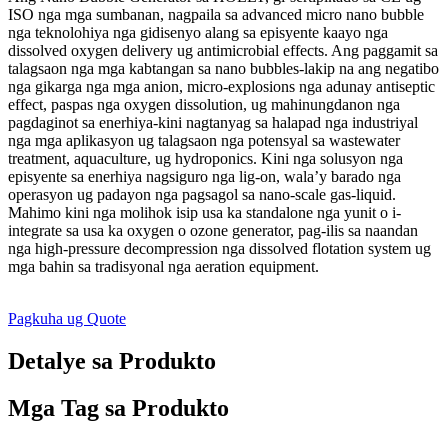
ISO nga mga sumbanan, nagpaila sa advanced micro nano bubble
nga teknolohiya nga gidisenyo alang sa episyente kaayo nga
dissolved oxygen delivery ug antimicrobial effects. Ang paggamit sa
talagsaon nga mga kabtangan sa nano bubbles-lakip na ang negatibo
nga gikarga nga mga anion, micro-explosions nga adunay antiseptic
effect, paspas nga oxygen dissolution, ug mahinungdanon nga
pagdaginot sa enerhiya-kini nagtanyag sa halapad nga industriyal
nga mga aplikasyon ug talagsaon nga potensyal sa wastewater
treatment, aquaculture, ug hydroponics. Kini nga solusyon nga
episyente sa enerhiya nagsiguro nga lig-on, wala’y barado nga
operasyon ug padayon nga pagsagol sa nano-scale gas-liquid.
Mahimo kini nga molihok isip usa ka standalone nga yunit o i-
integrate sa usa ka oxygen o ozone generator, pag-ilis sa naandan
nga high-pressure decompression nga dissolved flotation system ug
mga bahin sa tradisyonal nga aeration equipment.
Pagkuha ug Quote
Detalye sa Produkto
Mga Tag sa Produkto