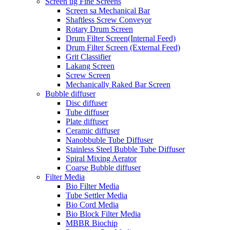
Screen ug Fine Screens
Screen sa Mechanical Bar
Shaftless Screw Conveyor
Rotary Drum Screen
Drum Filter Screen(Internal Feed)
Drum Filter Screen (External Feed)
Grit Classifier
Lakang Screen
Screw Screen
Mechanically Raked Bar Screen
Bubble diffuser
Disc diffuser
Tube diffuser
Plate diffuser
Ceramic diffuser
Nanobbuble Tube Diffuser
Stainless Steel Bubble Tube Diffuser
Spiral Mixing Aerator
Coarse Bubble diffuser
Filter Media
Bio Filter Media
Tube Settler Media
Bio Cord Media
Bio Block Filter Media
MBBR Biochip