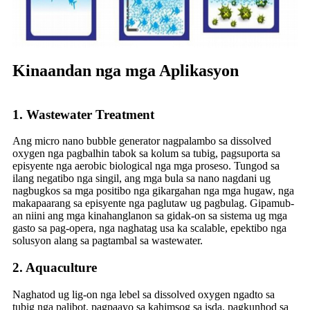
Kinaandan nga mga Aplikasyon
1. Wastewater Treatment
Ang micro nano bubble generator nagpalambo sa dissolved
oxygen nga pagbalhin tabok sa kolum sa tubig, pagsuporta sa
episyente nga aerobic biological nga mga proseso. Tungod sa
ilang negatibo nga singil, ang mga bula sa nano nagdani ug
nagbugkos sa mga positibo nga gikargahan nga mga hugaw, nga
makapaarang sa episyente nga paglutaw ug pagbulag. Gipamub-
an niini ang mga kinahanglanon sa gidak-on sa sistema ug mga
gasto sa pag-opera, nga naghatag usa ka scalable, epektibo nga
solusyon alang sa pagtambal sa wastewater.
2. Aquaculture
Naghatod ug lig-on nga lebel sa dissolved oxygen ngadto sa
tubig nga palibot, pagpaayo sa kahimsog sa isda, pagkunhod sa