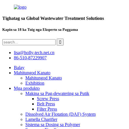
Tighatag sa Global Wastewater Treatment Solutions
Kapin sa 18 ka Tuig nga Eksperto sa Paggama
lisa@holly-tech.net.cn
86-510-87229907
Balay
Mahitungod Kanato
Mahitungod Kanato
Exhibition
Mga produkto
Makina sa Pag-dewatering sa Putik
Screw Press
Belt Press
Filter Press
Dissolved Air Flotation (DAF) System
Lamella Charifier
Sistema sa Dosing sa Polymer