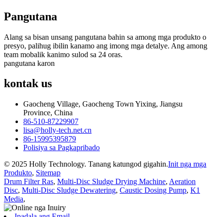
Pangutana
Alang sa bisan unsang pangutana bahin sa among mga produkto o
presyo, palihug ibilin kanamo ang imong mga detalye. Ang among
team mobalik kanimo sulod sa 24 oras.
pangutana karon
kontak
us
Gaocheng Village, Gaocheng Town Yixing, Jiangsu
Province, China
86-510-87229907
lisa@holly-tech.net.cn
86-15995395879
Polisiya sa Pagkapribado
© 2025 Holly Technology. Tanang katungod gigahin.
Init nga mga
Produkto
,
Sitemap
Drum Filter Ras
,
Multi-Disc Sludge Drying Machine
,
Aeration
Disc
,
Multi-Disc Sludge Dewatering
,
Caustic Dosing Pump
,
K1
Media
,
Ipadala ang Email