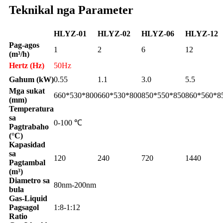
Teknikal nga Parameter
HLYZ-01
HLYZ-02
HLYZ-06
HLYZ-12
Pag-agos
1
2
6
12
(m³/h)
Hertz (Hz)
50Hz
Gahum (kW)
0.55
1.1
3.0
5.5
Mga sukat
660*530*800
660*530*800
850*550*850
860*560*8
(mm)
Temperatura
sa
0-100 ℃
Pagtrabaho
(°C)
Kapasidad
sa
120
240
720
1440
Pagtambal
(m³)
Diametro sa
80nm-200nm
bula
Gas-Liquid
Pagsagol
1:8-1:12
Ratio