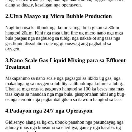
alang sa dugay, kasaligan nga operasyon.
2.
Ultra Maayo ug Micro Bubble Production
Naghimo usa ka tibuuk nga kolor sa mga bula gikan sa 80nm
hangtod 20μm. Kini nga mga ultra fine ug micro nano nga mga
bula paspas nga nagbusog sa tubig, nga nakab-ot ang taas nga
gas-liquid dissolution rate ug gipauswag ang paghatud sa
oxygen.
3.
Nano-Scale Gas-Liquid Mixing para sa Effluent
Treatment
Makapahimo sa nano-scale nga pagsagol sa likido ug gas, nga
makadugang sa oxygen solubility sa tibuok nga kolum sa tubig.
Uban sa mga oras sa pagpuyo hangtod sa 100 ka beses nga mas
taas kaysa sa naandan nga mga bula, gisuportahan niini ang bug-
os nga aerobic nga pagtambal gikan sa ilawom hangtod sa taas.
4.
Padayon nga 24/7 nga Operasyon
Gidisenyo alang sa lig-on, tibuok-panahon nga pasundayag nga
adunay ubos nga konsumo sa enerhiya, gamay nga kasaba, ug