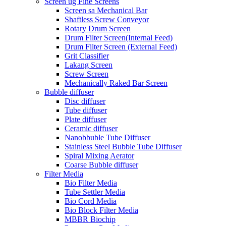
Screen ug Fine Screens
Screen sa Mechanical Bar
Shaftless Screw Conveyor
Rotary Drum Screen
Drum Filter Screen(Internal Feed)
Drum Filter Screen (External Feed)
Grit Classifier
Lakang Screen
Screw Screen
Mechanically Raked Bar Screen
Bubble diffuser
Disc diffuser
Tube diffuser
Plate diffuser
Ceramic diffuser
Nanobbuble Tube Diffuser
Stainless Steel Bubble Tube Diffuser
Spiral Mixing Aerator
Coarse Bubble diffuser
Filter Media
Bio Filter Media
Tube Settler Media
Bio Cord Media
Bio Block Filter Media
MBBR Biochip