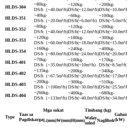
~80kg-
~120kg-
~200kg-
HLDS-304
DS/h（~40.0m³/h)
DS/h(~12.0m³/h)
DS/h(~10.0m³/
~40kg-
~60kg-
~100kg-
HLDS-351
DS/h（~20.0m³/h)
DS/h(~6.0m³/h)
DS/h(~5.0m³/h
~80kg-
~120kg-
~200kg-
HLDS-352
DS/h（~40.0m³/h)
DS/h(~12.0m³/h)
DS/h(~10.0m³/
~120kg-
~180kg-
~300kg-
HLDS-353
DS/h（~60.0m³/h)
DS/h(~18.0m³/h)
DS/h(~15.0m³/
~160kg-
~240kg-
~400kg-
HLDS-354
DS/h（~80.0m³/h)
DS/h(~24.0m³/h)
DS/h(~20.0m³/
~70kg-
~100kg-
~170kg-
HLDS-401
DS/h（~35.0m³/h)
DS/h(~10m³/h)
DS/h(~8.5m³/h
~135kg-
~200kg-
~340kg-
HLDS-402
DS/h（~67.5m³/h)
DS/h(~20.0m³/h)
DS/h(~17.0m³/
~200kg-
~300kg-
~510kg-
HLDS-403
DS/h（~100m³/h)
DS/h(~30.0m³/h)
DS/h(~25.5m³/
~266kg-
~400kg-
~680kg-
HLDS-404
DS/h（~133m³/h)
DS/h(~40.0m³/h)
DS/h(~34.0m³/
Mga sukat
Timbang (kg)
Taas sa
Gahu
Type
Walay
Pagdiskarga
(kW)
L(mm)
W(mm)
H(mm)
Naglihok
sulod