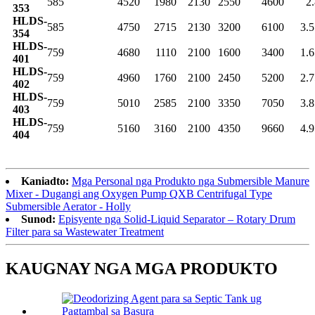
585
4520
1980
2130
2550
4600
2
353
HLDS-
585
4750
2715
2130
3200
6100
3.5
354
HLDS-
759
4680
1110
2100
1600
3400
1.6
401
HLDS-
759
4960
1760
2100
2450
5200
2.7
402
HLDS-
759
5010
2585
2100
3350
7050
3.8
403
HLDS-
759
5160
3160
2100
4350
9660
4.9
404
Kaniadto:
Mga Personal nga Produkto nga Submersible Manure
Mixer - Dugangi ang Oxygen Pump QXB Centrifugal Type
Submersible Aerator - Holly
Sunod:
Episyente nga Solid-Liquid Separator – Rotary Drum
Filter para sa Wastewater Treatment
KAUGNAY NGA MGA PRODUKTO