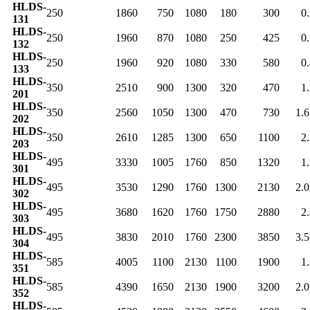
HLDS-
250
1860
750
1080
180
300
0
131
HLDS-
250
1960
870
1080
250
425
0
132
HLDS-
250
1960
920
1080
330
580
0
133
HLDS-
350
2510
900
1300
320
470
1
201
HLDS-
350
2560
1050
1300
470
730
1.6
202
HLDS-
350
2610
1285
1300
650
1100
2
203
HLDS-
495
3330
1005
1760
850
1320
1
301
HLDS-
495
3530
1290
1760
1300
2130
2.0
302
HLDS-
495
3680
1620
1760
1750
2880
2
303
HLDS-
495
3830
2010
1760
2300
3850
3.5
304
HLDS-
585
4005
1100
2130
1100
1900
1
351
HLDS-
585
4390
1650
2130
1900
3200
2.0
352
HLDS-