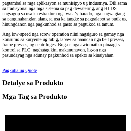
pagtambal sa mga aplikasyon sa munisipyo ug industriya. Dili sama
sa tradisyonal nga mga sistema sa pag-dewatering, ang HLDS
nagsagop sa usa ka estraktura nga wala’y barado, nga nagwagtang
sa panginahanglan alang sa usa ka tangke sa pagpalapot sa putik ug
hinungdanon nga pagkunhod sa gasto sa pagtukod sa tanum.
Ang low-speed nga screw operation niini nagsiguro sa gamay nga
konsumo sa kuryente ug tubig, labaw sa naandan nga belt presses,
frame presses, ug centrifuges. Bug-os nga awtomatiko pinaagi sa
kontrol sa PLC, naghatag kini makanunayon, lig-on nga
pasundayag nga adunay pagkunhod sa epekto sa kinaiyahan.
Pagkuha ug Quote
Detalye sa Produkto
Mga Tag sa Produkto