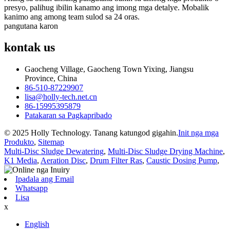
presyo, palihug ibilin kanamo ang imong mga detalye. Mobalik
kanimo ang among team sulod sa 24 oras.
pangutana karon
kontak
us
Gaocheng Village, Gaocheng Town Yixing, Jiangsu
Province, China
86-510-87229907
lisa@holly-tech.net.cn
86-15995395879
Patakaran sa Pagkapribado
© 2025 Holly Technology. Tanang katungod gigahin.
Init nga mga
Produkto
,
Sitemap
Multi-Disc Sludge Dewatering
,
Multi-Disc Sludge Drying Machine
,
K1 Media
,
Aeration Disc
,
Drum Filter Ras
,
Caustic Dosing Pump
,
Ipadala ang Email
Whatsapp
Lisa
x
English