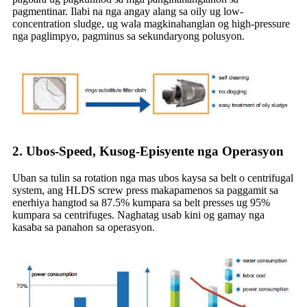
pagmentinar. Ilabi na nga angay alang sa oily ug low-
concentration sludge, ug wala magkinahanglan og high-pressure
nga paglimpyo, pagminus sa sekundaryong polusyon.
2.
Ubos-Speed, Kusog-Episyente nga Operasyon
Uban sa tulin sa rotation nga mas ubos kaysa sa belt o centrifugal
system, ang HLDS screw press makapamenos sa paggamit sa
enerhiya hangtod sa 87.5% kumpara sa belt presses ug 95%
kumpara sa centrifuges. Naghatag usab kini og gamay nga
kasaba sa panahon sa operasyon.