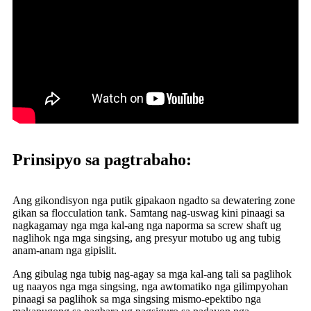
Prinsipyo sa pagtrabaho:
Ang gikondisyon nga putik gipakaon ngadto sa dewatering zone
gikan sa flocculation tank. Samtang nag-uswag kini pinaagi sa
nagkagamay nga mga kal-ang nga naporma sa screw shaft ug
naglihok nga mga singsing, ang presyur motubo ug ang tubig
anam-anam nga gipislit.
Ang gibulag nga tubig nag-agay sa mga kal-ang tali sa paglihok
ug naayos nga mga singsing, nga awtomatiko nga gilimpyohan
pinaagi sa paglihok sa mga singsing mismo-epektibo nga