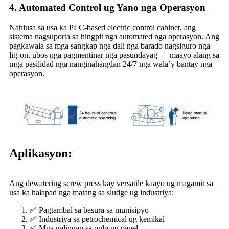
4.
Automated Control ug Yano nga Operasyon
Nahiusa sa usa ka PLC-based electric control cabinet, ang
sistema nagsuporta sa hingpit nga automated nga operasyon. Ang
pagkawala sa mga sangkap nga dali nga barado nagsiguro nga
lig-on, ubos nga pagmentinar nga pasundayag — maayo alang sa
mga pasilidad nga nanginahanglan 24/7 nga wala’y bantay nga
operasyon.
Aplikasyon:
Ang dewatering screw press kay versatile kaayo ug magamit sa
usa ka halapad nga matang sa sludge ug industriya:
✅ Pagtambal sa basura sa munisipyo
✅ Industriya sa petrochemical ug kemikal
✅ Mga galingan sa pulp ug papel