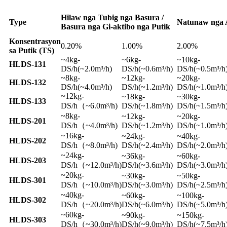
Hilaw nga Tubig nga Basura /
Type
Natunaw nga 
Basura nga Gi-aktibo nga Putik
Konsentrasyon
0.20%
1.00%
2.00%
sa Putik (TS)
~4kg-
~6kg-
~10kg-
HLDS-131
DS/h(~2.0m³/h)
DS/h(~0.6m³/h)
DS/h(~0.5m³/h
~8kg-
~12kg-
~20kg-
HLDS-132
DS/h(~4.0m³/h)
DS/h(~1.2m³/h)
DS/h(~1.0m³/h
~12kg-
~18kg-
~30kg-
HLDS-133
DS/h（~6.0m³/h)
DS/h(~1.8m³/h)
DS/h(~1.5m³/h
~8kg-
~12kg-
~20kg-
HLDS-201
DS/h（~4.0m³/h)
DS/h(~1.2m³/h)
DS/h(~1.0m³/h
~16kg-
~24kg-
~40kg-
HLDS-202
DS/h（~8.0m³/h)
DS/h(~2.4m³/h)
DS/h(~2.0m³/h
~24kg-
~36kg-
~60kg-
HLDS-203
DS/h（~12.0m³/h)
DS/h(~3.6m³/h)
DS/h(~3.0m³/h
~20kg-
~30kg-
~50kg-
HLDS-301
DS/h（~10.0m³/h)
DS/h(~3.0m³/h)
DS/h(~2.5m³/h
~40kg-
~60kg-
~100kg-
HLDS-302
DS/h（~20.0m³/h)
DS/h(~6.0m³/h)
DS/h(~5.0m³/h
~60kg-
~90kg-
~150kg-
HLDS-303
DS/h（~30.0m³/h)
DS/h(~9.0m³/h)
DS/h(~7.5m³/h