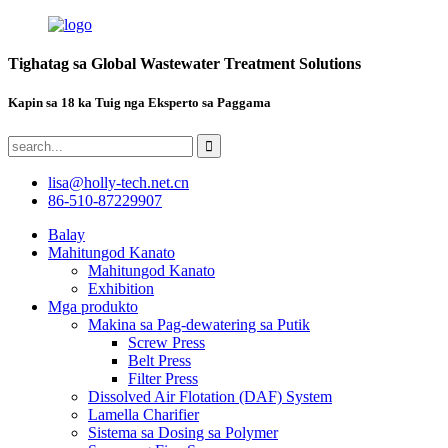
Tighatag sa Global Wastewater Treatment Solutions
Kapin sa 18 ka Tuig nga Eksperto sa Paggama
lisa@holly-tech.net.cn
86-510-87229907
Balay
Mahitungod Kanato
Mahitungod Kanato
Exhibition
Mga produkto
Makina sa Pag-dewatering sa Putik
Screw Press
Belt Press
Filter Press
Dissolved Air Flotation (DAF) System
Lamella Charifier
Sistema sa Dosing sa Polymer