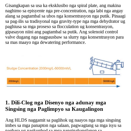
Gisangkapan sa usa ka eksklusibo nga spiral plate, ang makina
naghimo sa episyente nga pre-concentration, nga labi nga angay
alang sa pagtambal sa ubos nga konsentrasyon nga putik. Pinaagi
sa pag-ilis sa tradisyonal nga gravity-type nga mga dehydrator ug
paghiusa sa mga proseso sa flocculation ug konsentrasyon,
gipasayon ​​niini ang pagtambal sa putik. Ang solenoid control
valve dugang nga nagpausbaw sa slurry nga konsentrasyon para
sa mas maayo nga dewatering performance.
1.
Dili-Clog nga Disenyo nga adunay mga
Singsing nga Paglimpyo sa Kaugalingon
Ang HLDS naggamit sa paglihok ug naayos nga mga singsing
imbes sa mga panapton nga salaan, pagwagtang sa mga isyu sa
pagbara ug pagkunhod sa mga panginahanglanon sa