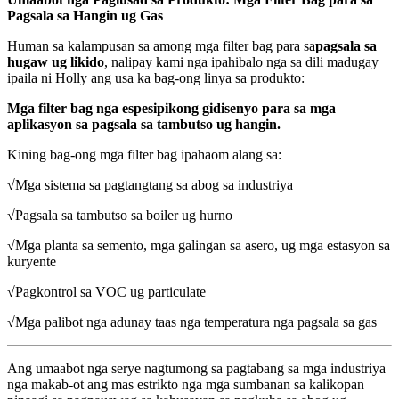
Pagsala sa Hangin ug Gas
Human sa kalampusan sa among mga filter bag para sa
pagsala sa
hugaw ug likido
, nalipay kami nga ipahibalo nga sa dili madugay
ipaila ni Holly ang usa ka bag-ong linya sa produkto:
Mga filter bag nga espesipikong gidisenyo para sa mga
aplikasyon sa pagsala sa tambutso ug hangin.
Kining bag-ong mga filter bag ipahaom alang sa:
√Mga sistema sa pagtangtang sa abog sa industriya
√Pagsala sa tambutso sa boiler ug hurno
√Mga planta sa semento, mga galingan sa asero, ug mga estasyon sa
kuryente
√Pagkontrol sa VOC ug particulate
√Mga palibot nga adunay taas nga temperatura nga pagsala sa gas
Ang umaabot nga serye nagtumong sa pagtabang sa mga industriya
nga makab-ot ang mas estrikto nga mga sumbanan sa kalikopan