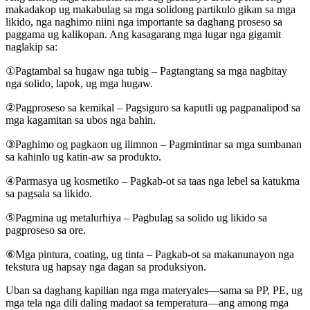
makadakop ug makabulag sa mga solidong partikulo gikan sa mga
likido, nga naghimo niini nga importante sa daghang proseso sa
paggama ug kalikopan. Ang kasagarang mga lugar nga gigamit
naglakip sa:
①Pagtambal sa hugaw nga tubig – Pagtangtang sa mga nagbitay
nga solido, lapok, ug mga hugaw.
②Pagproseso sa kemikal – Pagsiguro sa kaputli ug pagpanalipod sa
mga kagamitan sa ubos nga bahin.
③Paghimo og pagkaon ug ilimnon – Pagmintinar sa mga sumbanan
sa kahinlo ug katin-aw sa produkto.
④Parmasya ug kosmetiko – Pagkab-ot sa taas nga lebel sa katukma
sa pagsala sa likido.
⑤Pagmina ug metalurhiya – Pagbulag sa solido ug likido sa
pagproseso sa ore.
⑥Mga pintura, coating, ug tinta – Pagkab-ot sa makanunayon nga
tekstura ug hapsay nga dagan sa produksiyon.
Uban sa daghang kapilian nga mga materyales—sama sa PP, PE, ug
mga tela nga dili daling madaot sa temperatura—ang among mga