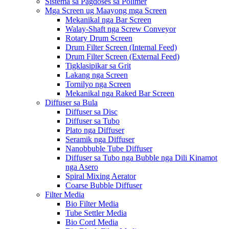
Sistema sa Pagdoses sa Polimer
Mga Screen ug Maayong mga Screen
Mekanikal nga Bar Screen
Walay-Shaft nga Screw Conveyor
Rotary Drum Screen
Drum Filter Screen (Internal Feed)
Drum Filter Screen (External Feed)
Tigklasipikar sa Grit
Lakang nga Screen
Tornilyo nga Screen
Mekanikal nga Raked Bar Screen
Diffuser sa Bula
Diffuser sa Disc
Diffuser sa Tubo
Plato nga Diffuser
Seramik nga Diffuser
Nanobbuble Tube Diffuser
Diffuser sa Tubo nga Bubble nga Dili Kinamot
nga Asero
Spiral Mixing Aerator
Coarse Bubble Diffuser
Filter Media
Bio Filter Media
Tube Settler Media
Bio Cord Media