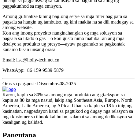
pinaagi sa pagpauswag sa kahusayan sa pagkuha sa abog ug
pagpakunhod sa mga emisyon.
Among gi-finalize kining bag-ong serye sa mga filter bag para sa
pagsala sa hangin ug tambutso, ug kini makita na sa dili madugay sa
among website.
Kon ang imong proyekto nanginahanglan og mga solusyon sa
pagsala sa likido o gas—o kon gusto nimo mahibal-an ang mga
detalye sa produkto ug presyo—ayaw pagpanuko sa pagkontak
kanamo bisan unsang orasa.
Email: lisa@holly-tech.net.cn
WhatsApp:+86-159-9539-5879
Oras sa pag-post: Disyembre-08-2025
Karon, kapin sa 80% sa among mga produkto ang gi-eksport sa
kapin sa 80 ka mga nasud, lakip ang Southeast Asia, Europe, North
America, Latin America, ug Africa. Uban sa kapin sa 18 ka tuig nga
kasinatian, nagpadayon kami sa pagtukod og dugay nga relasyon sa
mga kustomer sa tibuok kalibutan, salamat sa among dedikasyon sa
kasaligan ug kalidad.
Pangutana