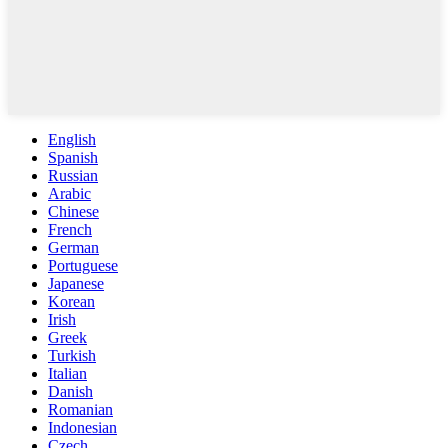
English
Spanish
Russian
Arabic
Chinese
French
German
Portuguese
Japanese
Korean
Irish
Greek
Turkish
Italian
Danish
Romanian
Indonesian
Czech