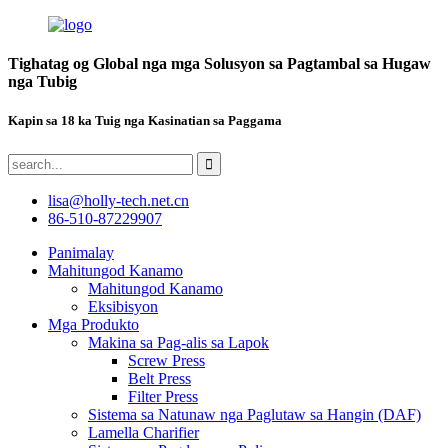
Tighatag og Global nga mga Solusyon sa Pagtambal sa Hugaw
nga Tubig
Kapin sa 18 ka Tuig nga Kasinatian sa Paggama
lisa@holly-tech.net.cn
86-510-87229907
Panimalay
Mahitungod Kanamo
Mahitungod Kanamo
Eksibisyon
Mga Produkto
Makina sa Pag-alis sa Lapok
Screw Press
Belt Press
Filter Press
Sistema sa Natunaw nga Paglutaw sa Hangin (DAF)
Lamella Charifier