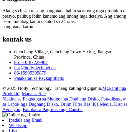
Alang sa bisan unsang pangutana bahin sa among mga produkto o
presyo, palihug ibilin kanamo ang imong mga detalye. Ang among
team motubag kanimo sulod sa 24 oras.
pangutana karon
kontak
us
Gaocheng Village, Gaocheng Town Yixing, Jiangsu
Province, China
86-510-87229907
lisa@holly-tech.net.cn
86-15995395879
Patakaran sa Pagkapribado
© 2025 Holly Technology. Tanang katungod gigahin.
Mga Init nga
Produkto
,
Mapa sa Site
Makina sa Pagpauga sa Sludge nga Daghang Disko
,
Pag-alisngaw
sa Lapok nga Daghang Disko
,
Drum Filter Ras
,
K1 Media
,
Disc sa
Aerasyon
,
Bomba sa Pag-dose nga Caustic
,
Ipadala ang Email
Whatsapp
Lisa