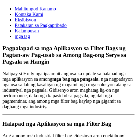
Mahitungod Kanamo
Kontaka Kami
Eksibisyon
Patakaran sa Pagkapribado
Kalampusan
mga tag
Pagpalapad sa mga Aplikasyon sa Filter Bags ug
Pagtan-aw Pag-usab sa Among Bag-ong Serye sa
Pagsala sa Hangin
Nalipay si Holly nga ipaambit ang usa ka update sa halapad nga
mga aplikasyon sa among
mga bag nga pangsala
, nga nagpadayon
nga usa sa labing kasaligan ug magamit nga mga solusyon alang sa
industriyal nga pagsala. Gidisenyo aron maghatag lig-on nga
performance, dako nga kapasidad sa pagsala, ug dali nga
pagmentinar, ang among mga filter bag kaylap nga gigamit sa
daghang mga industriya.
Halapad nga Aplikasyon sa mga Filter Bag
Ang among mga industrial filter bag gidesinyo aron epektibong