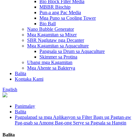
Bio Block Filter Media
MBBR Biochip
Pun-a ang Pac Media
Mga Puno sa Cooling Tower
Bio Ball
Nano Bubble Generator
Mga Kagamitan sa Mixer
SBR Naglutaw nga Decanter
Mga Kagamitan sa Aquaculture
Pangsala sa Drum sa Aquaculture
Skimmer sa Protina
Ubang mga Kagamitan
Mga Ahente sa Bakterya
Balita
Kontaka Kami
English
Panimalay
Balita
Pagpalapad sa mga Aplikasyon sa Filter Bags ug Pagtan-aw
Pag-usab sa Among Bag-ong Serye sa Pagsala sa Hangin
Balita