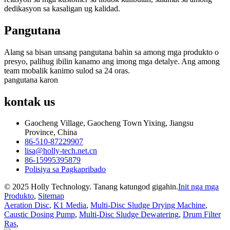
dedikasyon sa kasaligan ug kalidad.
Pangutana
Alang sa bisan unsang pangutana bahin sa among mga produkto o
presyo, palihug ibilin kanamo ang imong mga detalye. Ang among
team mobalik kanimo sulod sa 24 oras.
pangutana karon
kontak
us
Gaocheng Village, Gaocheng Town Yixing, Jiangsu
Province, China
86-510-87229907
lisa@holly-tech.net.cn
86-15995395879
Polisiya sa Pagkapribado
© 2025 Holly Technology. Tanang katungod gigahin.
Init nga mga
Produkto
,
Sitemap
Aeration Disc
,
K1 Media
,
Multi-Disc Sludge Drying Machine
,
Caustic Dosing Pump
,
Multi-Disc Sludge Dewatering
,
Drum Filter
Ras
,