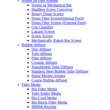
Screen ug Fine Screens
Screen sa Mechanical Bar
Shaftless Screw Conveyor
Rotary Drum Screen
Drum Filter Screen(Internal Feed)
Drum Filter Screen (External Feed)
Grit Classifier
Lakang Screen
Screw Screen
Mechanically Raked Bar Screen
Bubble diffuser
Disc diffuser
Tube diffuser
Plate diffuser
Ceramic diffuser
Nanobbuble Tube Diffuser
Stainless Steel Bubble Tube Diffuser
Spiral Mixing Aerator
Coarse Bubble diffuser
Filter Media
Bio Filter Media
Tube Settler Media
Bio Cord Media
Bio Block Filter Media
MBBR Biochip