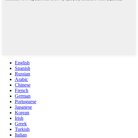
English
Spanish
Russian
Arabic
Chinese
French
German
Portuguese
Japanese
Korean
Irish
Greek
Turkish
Italian