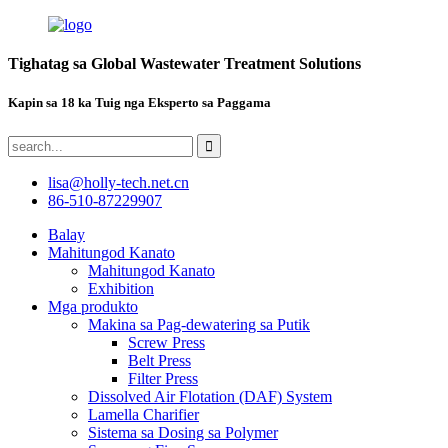
Tighatag sa Global Wastewater Treatment Solutions
Kapin sa 18 ka Tuig nga Eksperto sa Paggama
lisa@holly-tech.net.cn
86-510-87229907
Balay
Mahitungod Kanato
Mahitungod Kanato
Exhibition
Mga produkto
Makina sa Pag-dewatering sa Putik
Screw Press
Belt Press
Filter Press
Dissolved Air Flotation (DAF) System
Lamella Charifier
Sistema sa Dosing sa Polymer